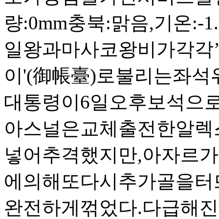
량:0mm충북:맑음,기온:
일왕과마사코왕비가각각’
이'(御帳臺)로불리는좌석
대통령이6일오후보석으로
아스널은교체출전한알렉스
넣어추격했지만,아자르
에의해또다시추가골을터
완전하게꺾었다.다급해