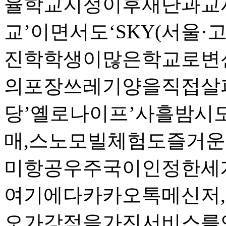
율학교지정이후재단과교
교’이면서도‘SKY(서울·
진학학생이많은학교로변
의포장쓰레기양을직접살펴
당’옐로나이프’사흘밤시도
매,스노모빌체험도즐거
미항공우주국이인정한세
여기에다카카오톡메신저,
오가강점을가진서비스를연