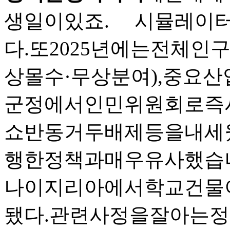
생일이있죠. 시뮬레이
다.또2025년에는전체인
상몰수·무상분여),중요산
군정에서인민위원회로즉
쇼반동거두배제등을내세
행한정책과매우유사했습니다
나이지리아에서학교건물
됐다.관련사정을잘아는