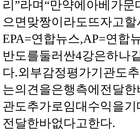
리”라며“만약에아베가문
으면맞짱이라도뜨자고할사
EPA=연합뉴스,AP=연합
반도를둘러싼4강은하나
다.외부감정평가기관도
는의견을은행측에전달한
관도추가로임대수익을기
전달한바없다고한다.