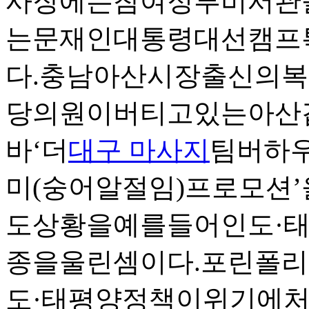
사장에는참여정부비서관
는문재인대통령대선캠프
다.충남아산시장출신의
당의원이버티고있는아산
바‘더
대구 마사지
팀버하우
미(숭어알절임)프로모션
도상황을예를들어인도·
종을울린셈이다.포린폴
도·태평양정책이위기에처