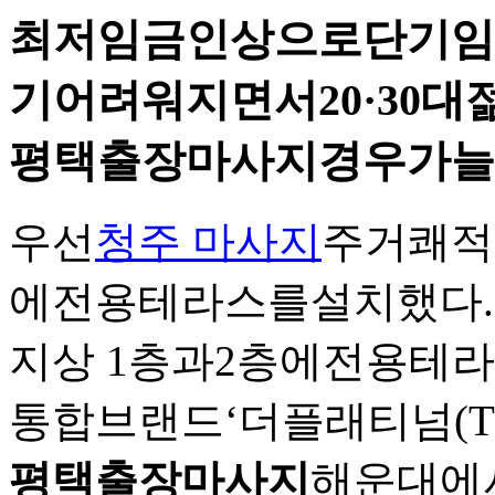
최저임금인상으로단기임
기어려워지면서20·30
평택출장마사지경우가늘
우선
청주 마사지
주거쾌적
에전용테라스를설치했다
지상 1층과2층에전용테
통합브랜드‘더플래티넘(The
평택출장마사지
해운대에